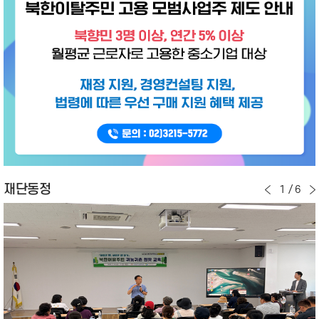
재단동정
1
/
6